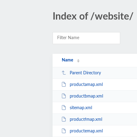
Index of /website/
Name
Parent Directory
productamap.xml
productbmap.xml
sitemap.xml
productfmap.xml
productemap.xml