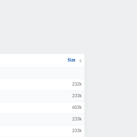
Size
232k
233k
603k
233k
233k